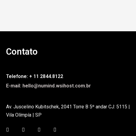
Contato
Telefone: + 11 2844.8122
E-mail: hello@numind.wsihost.com.br
Av. Juscelino Kubitschek, 2041 Torre B 5º andar CJ: 5115 |
Vila Olímpía | SP
F
I
L
Y
a
n
i
o